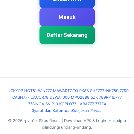
Masuk
Daftar Sekarang
LUCKYRP
HOT51
WIN777
MAWARTOTO
RK88
SHE777
INK789
77RP
CASH777
CACOR78
DEWA1000
MPO2888
5ZK
789RP
ID777
77SINGA
SVIP10
KOPLO77
LABA777
777ZX
Syarat dan Ketentuan
Kebijakan Privasi
© 2026 rpvip1 - Situs Resmi | Download APK & Login. Hak cipta
dilindungi undang-undang.