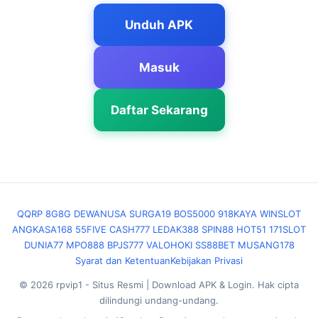
Unduh APK
Masuk
Daftar Sekarang
QQRP
8G8G
DEWANUSA
SURGA19
BOS5000
918KAYA
WINSLOT
ANGKASA168
55FIVE
CASH777
LEDAK388
SPIN88
HOT51
171SLOT
DUNIA77
MPO888
BPJS777
VALOHOKI
SS88BET
MUSANG178
Syarat dan Ketentuan
Kebijakan Privasi
© 2026 rpvip1 - Situs Resmi | Download APK & Login. Hak cipta
dilindungi undang-undang.