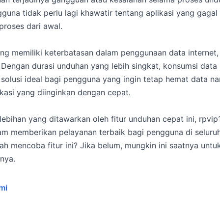
ngguna tidak perlu lagi khawatir tentang aplikasi yang gagal
roses dari awal.
g memiliki keterbatasan dalam penggunaan data internet, fi
engan durasi unduhan yang lebih singkat, konsumsi data i
h solusi ideal bagi pengguna yang ingin tetap hemat data n
kasi yang diinginkan dengan cepat.
bihan yang ditawarkan oleh fitur unduhan cepat ini, rpvi
m memberikan pelayanan terbaik bagi pengguna di seluruh
h mencoba fitur ini? Jika belum, mungkin ini saatnya unt
nya.
mi