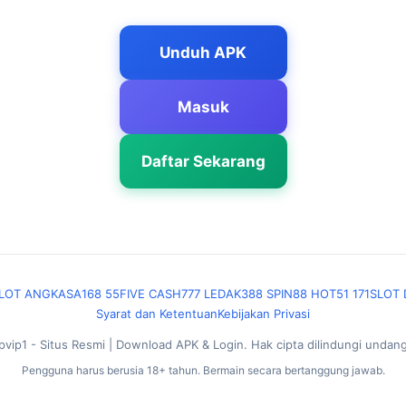
Unduh APK
Masuk
Daftar Sekarang
LOT
ANGKASA168
55FIVE
CASH777
LEDAK388
SPIN88
HOT51
171SLOT
Syarat dan Ketentuan
Kebijakan Privasi
vip1 - Situs Resmi | Download APK & Login. Hak cipta dilindungi unda
Pengguna harus berusia 18+ tahun. Bermain secara bertanggung jawab.