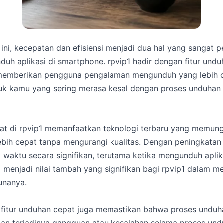
t ini, kecepatan dan efisiensi menjadi dua hal yang sangat 
uh aplikasi di smartphone. rpvip1 hadir dengan fitur und
memberikan pengguna pengalaman mengunduh yang lebih opt
uk kamu yang sering merasa kesal dengan proses unduhan
pat di rpvip1 memanfaatkan teknologi terbaru yang memung
bih cepat tanpa mengurangi kualitas. Dengan peningkatan 
waktu secara signifikan, terutama ketika mengunduh aplik
ya menjadi nilai tambah yang signifikan bagi rpvip1 dalam 
unanya.
 fitur unduhan cepat juga memastikan bahwa proses unduhan 
nan terjadinya gangguan atau kesalahan selama proses un