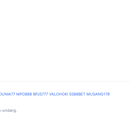
DUNIA77
MPO888
BPJS777
VALOHOKI
SS88BET
MUSANG178
ng-undang.