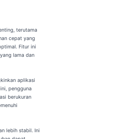
penting, terutama
uhan cepat yang
imal. Fitur ini
 yang lama dan
kinkan aplikasi
ini, pengguna
asi berukuran
memenuhi
lebih stabil. Ini
duhan dapat