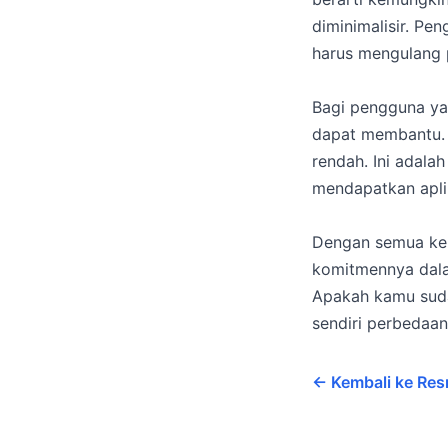
diminimalisir. Pe
harus mengulang p
Bagi pengguna yan
dapat membantu. D
rendah. Ini adala
mendapatkan apli
Dengan semua kele
komitmennya dala
Apakah kamu suda
sendiri perbedaan
← Kembali ke Res