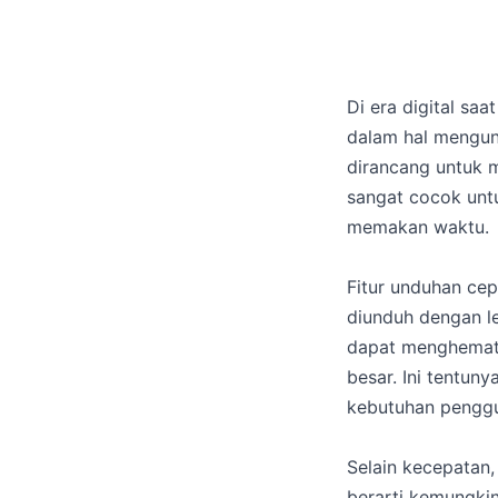
Di era digital saa
dalam hal mengund
dirancang untuk 
sangat cocok unt
memakan waktu.
Fitur unduhan ce
diunduh dengan le
dapat menghemat 
besar. Ini tentun
kebutuhan pengg
Selain kecepatan,
berarti kemungki